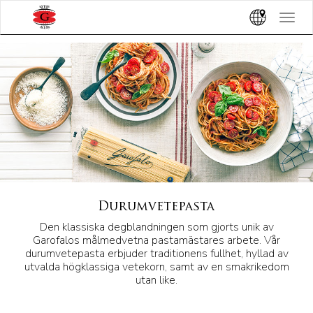
?>
Toggle
navigat
Durumvetepasta
Den klassiska degblandningen som gjorts unik av
Garofalos målmedvetna pastamästares arbete. Vår
durumvetepasta erbjuder traditionens fullhet, hyllad av
utvalda högklassiga vetekorn, samt av en smakrikedom
utan like.