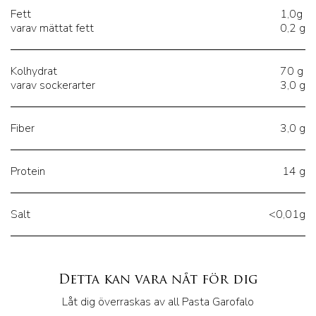
Fett
1,0g
varav mättat fett
0,2 g
Kolhydrat
70 g
varav sockerarter
3,0 g
Fiber
3,0 g
Protein
14 g
Salt
<0,01g
Detta kan vara nåt för dig
Låt dig överraskas av all Pasta Garofalo