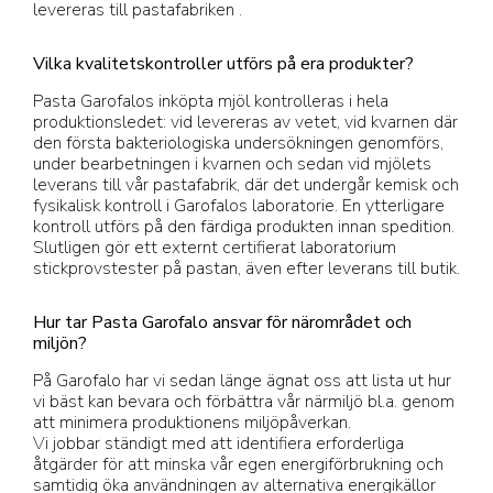
levereras till pastafabriken .
Vilka kvalitetskontroller utförs på era produkter?
Pasta Garofalos inköpta mjöl kontrolleras i hela
produktionsledet: vid levereras av vetet, vid kvarnen där
den första bakteriologiska undersökningen genomförs,
under bearbetningen i kvarnen och sedan vid mjölets
leverans till vår pastafabrik, där det undergår kemisk och
fysikalisk kontroll i Garofalos laboratorie. En ytterligare
kontroll utförs på den färdiga produkten innan spedition.
Slutligen gör ett externt certifierat laboratorium
stickprovstester på pastan, även efter leverans till butik.
Hur tar Pasta Garofalo ansvar för närområdet och
miljön?
På Garofalo har vi sedan länge ägnat oss att lista ut hur
vi bäst kan bevara och förbättra vår närmiljö bl.a. genom
att minimera produktionens miljöpåverkan.
Vi jobbar ständigt med att identifiera erforderliga
åtgärder för att minska vår egen energiförbrukning och
samtidig öka användningen av alternativa energikällor