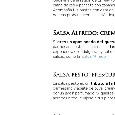
Originaria de la región de Emilia-Ro
carne de res y panceta con zanahor
Acompaña tus pastas con esta delici
deseas probar hacer una auténtica,
Salsa Alfredo: cre
Si
eres un apasionado del ques
parmesano, esta salsa crea una
te
experiencia de indulgencia y satis
salsas, como la
salsa Alfredo
.
Salsa pesto: fresc
La salsa pesto es un
tributo a la 
parmesano y aceite de oliva, crea
por un jardín perfumado. Si quieres
agrega un toque lujoso a tus platos