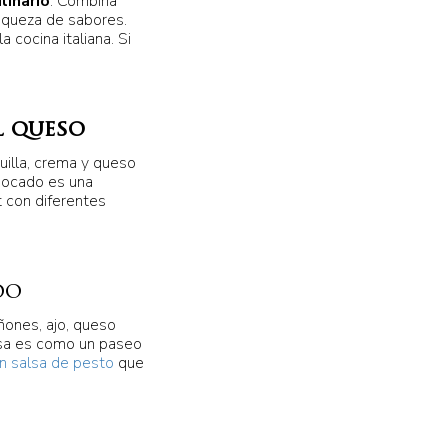
linario
. Combina
riqueza de sabores.
 cocina italiana. Si
l queso
uilla, crema y queso
bocado es una
t con diferentes
do
ñones, ajo, queso
lsa es como un paseo
n salsa de pesto
que