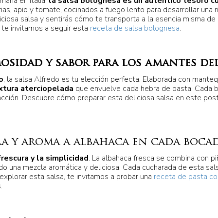
maña en Italia,
la salsa bolognesa es un auténtico tesoro cu
ias, apio y tomate, cocinados a fuego lento para desarrollar una 
osa salsa y sentirás cómo te transporta a la esencia misma de la
 te invitamos a seguir esta
receta de salsa bolognesa
.
mosidad y sabor para los amantes de
o
, la salsa Alfredo es tu elección perfecta. Elaborada con manteq
xtura aterciopelada
que envuelve cada hebra de pasta. Cada 
facción. Descubre cómo preparar esta deliciosa salsa en este pos
ura y aroma a albahaca en cada boca
frescura y la simplicidad
. La albahaca fresca se combina con pi
ndo una mezcla aromática y deliciosa. Cada cucharada de esta sa
 explorar esta salsa, te invitamos a probar una
receta de pasta co
.