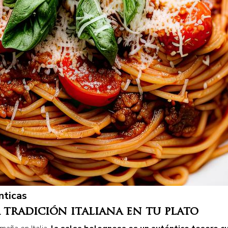
nticas
 tradición italiana en tu plato