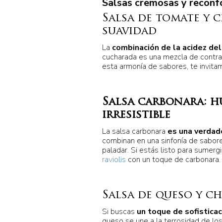
Salsas cremosas y reconf
Salsa de tomate y c
suavidad
La
combinación de la acidez del
cucharada es una mezcla de contras
esta armonía de sabores, te invita
Salsa carbonara: h
irresistible
La salsa carbonara
es una verdad
combinan en una sinfonía de sabore
paladar. Si estás listo para sumerg
raviolis
con un toque de carbonara.
Salsa de queso y c
Si buscas
un toque de sofisticac
queso se une a la terrosidad de l