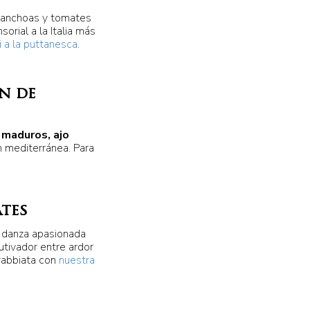
s, anchoas y tomates
orial a la Italia más
 a la puttanesca
.
ón de
 maduros, ajo
ón mediterránea. Para
ates
na danza apasionada
utivador entre ardor
rrabbiata con
nuestra