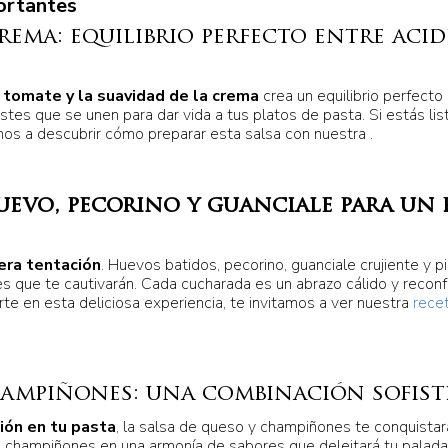
ortantes
rema: equilibrio perfecto entre acid
 tomate y la suavidad de la crema
crea un equilibrio perfecto
tes que se unen para dar vida a tus platos de pasta. Si estás li
mos a descubrir cómo preparar esta salsa con nuestra .
uevo, pecorino y guanciale para un 
era tentación
. Huevos batidos, pecorino, guanciale crujiente y 
s que te cautivarán. Cada cucharada es un abrazo cálido y reconf
irte en esta deliciosa experiencia, te invitamos a ver nuestra
rece
hampiñones: una combinación sofist
ión en tu pasta
, la salsa de queso y champiñones te conquistar
os champiñones en una armonía de sabores que deleitará tu palad