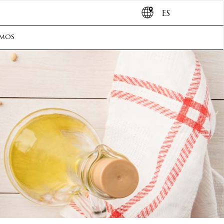
ES
omos