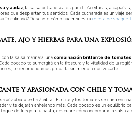
nsa y audaz
, la salsa puttanesca es para ti. Aceitunas, alcaparra
res que despiertan tus sentidos. Cada cucharada es un viaje sens
esafío culinario? Descubre cómo hacer nuestra
receta de spaguetti
ate, ajo y hierbas para una explosi
 con la salsa marinara, una
combinación brillante de tomates
 Cada bocado te sumergirá en la frescura y la vitalidad de la regi
bores, te recomendamos probarla sin miedo a equivocarte.
icante y apasionada con chile y tom
lsa arrabbiata te hará vibrar. El chile y los tomates se unen en u
dar y te dejarán anhelando más. Cada bocado es un equilibrio ca
un toque de fuego a tu pasta, descubre cómo incorporar la salsa a