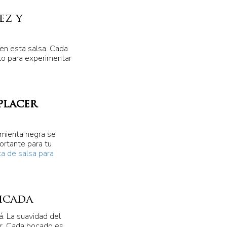
ez y
 en esta salsa. Cada
sto para experimentar
placer
pimienta negra se
ortante para tu
ta de salsa para
icada
á. La suavidad del
ar. Cada bocado es