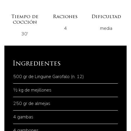
Tiempo de
Raciones
Dificultad
cocción
4
media
30'
Ingredientes
500 gr de Linguine Garofalo (n. 12)
½ kg de mejillones
250 gr de almejas
4 gambas
4 gambones