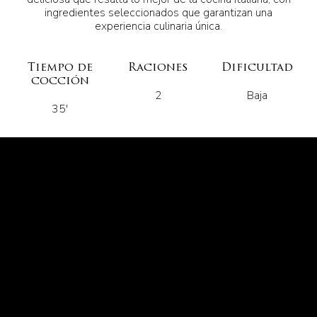
ingredientes seleccionados que garantizan una
experiencia culinaria única.
Tiempo de
Raciones
Dificultad
cocción
2
Baja
35'