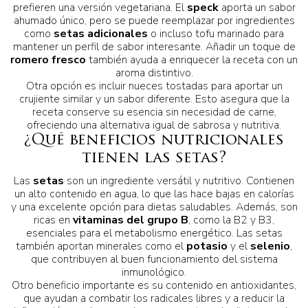
prefieren una versión vegetariana. El
speck
aporta un sabor
ahumado único, pero se puede reemplazar por ingredientes
como
setas adicionales
o incluso tofu marinado para
mantener un perfil de sabor interesante. Añadir un toque de
romero fresco
también ayuda a enriquecer la receta con un
aroma distintivo.
Otra opción es incluir nueces tostadas para aportar un
crujiente similar y un sabor diferente. Esto asegura que la
receta conserve su esencia sin necesidad de carne,
ofreciendo una alternativa igual de sabrosa y nutritiva.
¿Qué beneficios nutricionales
tienen las setas?
Las
setas
son un ingrediente versátil y nutritivo. Contienen
un alto contenido en agua, lo que las hace bajas en calorías
y una excelente opción para dietas saludables. Además, son
ricas en
vitaminas del grupo B
, como la B2 y B3,
esenciales para el metabolismo energético. Las setas
también aportan minerales como el
potasio
y el
selenio
,
que contribuyen al buen funcionamiento del sistema
inmunológico.
Otro beneficio importante es su contenido en antioxidantes,
que ayudan a combatir los radicales libres y a reducir la