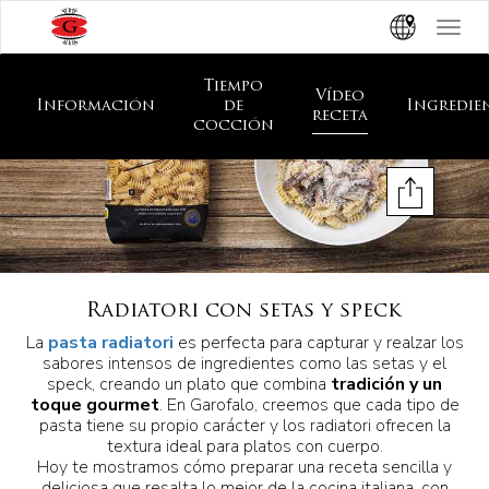
Toggle
navigat
Tiempo
Vídeo
Información
de
Ingredie
receta
cocción
Radiatori con setas y speck
La
pasta radiatori
es perfecta para capturar y realzar los
sabores intensos de ingredientes como las setas y el
speck, creando un plato que combina
tradición y un
toque gourmet
. En Garofalo, creemos que cada tipo de
pasta tiene su propio carácter y los radiatori ofrecen la
textura ideal para platos con cuerpo.
Hoy te mostramos cómo preparar una receta sencilla y
deliciosa que resalta lo mejor de la cocina italiana, con