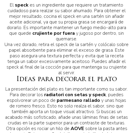
El
speck
es un ingrediente que requiere un tratamiento
cuidadoso para realzar su sabor ahumado. Para obtener el
mejor resultado, cocina el speck en una sartén sin añadir
aceite adicional, ya que su propia grasa se encargará de
dorarlo. Es importante mantener un fuego medio-alto para
que quede
crujiente por fuera
y jugoso por dentro, sin
quemarse.
Una vez dorado, retira el speck de la sartén y colócalo sobre
papel absorbente para eliminar el exceso de grasa. Este
paso asegura una textura perfecta y evita que la receta
tenga un sabor excesivamente aceitoso. Puedes añadir el
speck al final de la cocción para que mantenga su crujiente
al servir.
Ideas para decorar el plato
La presentación del plato es tan importante como su sabor.
Para decorar los
radiatori con setas y speck
, puedes
espolvorear un poco de
parmesano rallado
y unas hojas
de romero fresco. Esto no solo realza el sabor, sino que
también aporta un toque visual atractivo. Si buscas un
acabado más sofisticado, añade unas láminas finas de setas
crudas en la parte superior para un contraste de texturas.
Otra opción es rociar un hilo de
AOVE
sobre la pasta antes