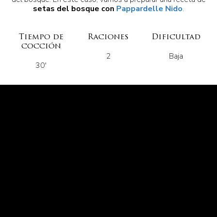
setas del bosque con
Pappardelle Nido
.
Tiempo de
Raciones
Dificultad
cocción
2
Baja
30'