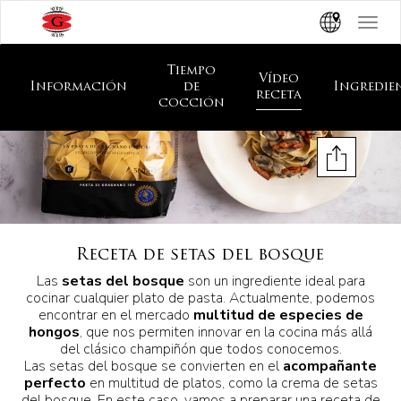
Toggle
navigat
Tiempo
Vídeo
Información
de
Ingredie
receta
cocción
Receta de setas del bosque
Las
setas del bosque
son un ingrediente ideal para
cocinar cualquier plato de pasta. Actualmente, podemos
encontrar en el mercado
multitud de especies de
hongos
, que nos permiten innovar en la cocina más allá
del clásico champiñón que todos conocemos.
Las setas del bosque se convierten en el
acompañante
perfecto
en multitud de platos, como la crema de setas
del bosque. En este caso, vamos a preparar una receta de