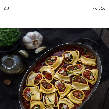
Sal
<0,01g