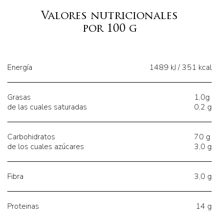
Valores nutricionales
por 100 g
Energía
1489 kJ / 351 kcal
Grasas
1,0g
de las cuales saturadas
0,2 g
Carbohidratos
70 g
de los cuales azúcares
3,0 g
Fibra
3,0 g
Proteinas
14 g