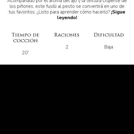
Acompañado por el aroma del ajo y la textura crujiente de
los piñones, este fusilli al pesto se convertirá en uno de
tus favoritos. ¿Listo para aprender cómo hacerlo?
¡Sigue
leyendo!
Tiempo de
Raciones
Dificultad
cocción
2
Baja
20'