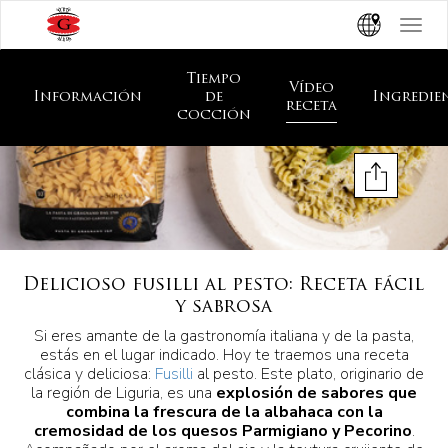
Toggle
navigat
Tiempo
Vídeo
Información
de
Ingredie
receta
cocción
Delicioso fusilli al pesto: Receta fácil
y sabrosa
Si eres amante de la gastronomía italiana y de la pasta,
estás en el lugar indicado. Hoy te traemos una receta
clásica y deliciosa:
Fusilli
al pesto. Este plato, originario de
la región de Liguria, es una
explosión de sabores que
combina la frescura de la albahaca con la
cremosidad de los quesos Parmigiano y Pecorino
.