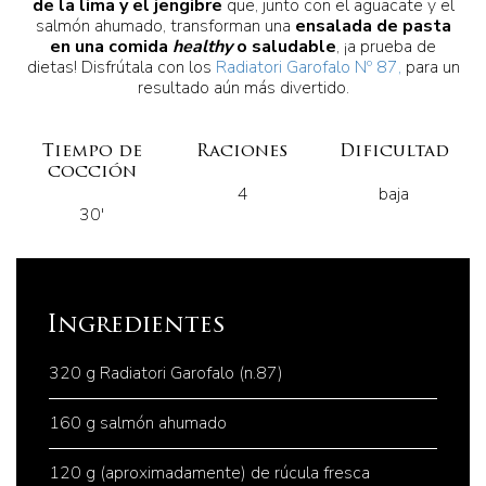
de la lima y el jengibre
que, junto con el aguacate y el
salmón ahumado, transforman una
ensalada de pasta
en una comida
healthy
o saludable
, ¡a prueba de
dietas! Disfrútala con los
Radiatori Garofalo Nº 87,
para un
resultado aún más divertido.
Tiempo de
Raciones
Dificultad
cocción
4
baja
30'
Ingredientes
320 g Radiatori Garofalo (n.87)
160 g salmón ahumado
120 g (aproximadamente) de rúcula fresca