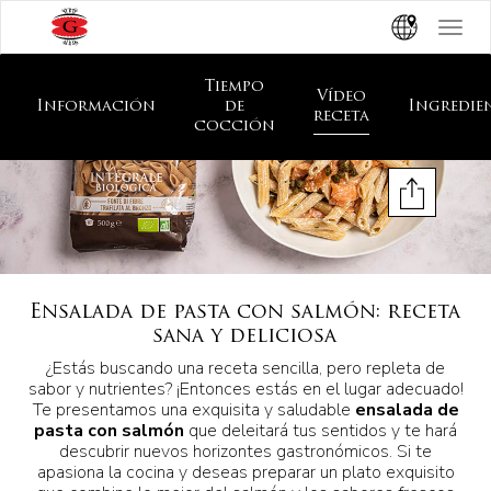
Toggle
navigat
Tiempo
Vídeo
Información
de
Ingredie
receta
cocción
Ensalada de pasta con salmón: receta
sana y deliciosa
¿Estás buscando una receta sencilla, pero repleta de
sabor y nutrientes? ¡Entonces estás en el lugar adecuado!
Te presentamos una exquisita y saludable
ensalada de
pasta con salmón
que deleitará tus sentidos y te hará
descubrir nuevos horizontes gastronómicos. Si te
apasiona la cocina y deseas preparar un plato exquisito