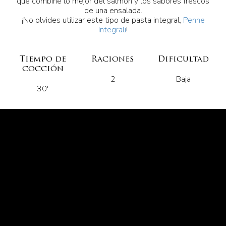
que combine lo mejor del salmón y los sabores frescos
de una ensalada.
¡No olvides utilizar este tipo de pasta integral,
Penne
Integrali
!
Tiempo de
Raciones
Dificultad
cocción
2
Baja
30'