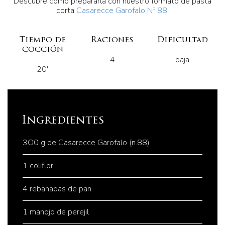
Descubre como prepararla con nuestro formato de pasta
corta
Casarecce Garofalo Nº 88.
Tiempo de
Raciones
Dificultad
cocción
4
baja
20'
Ingredientes
3O0 g de Casarecce Garofalo (n.88)
1 coliflor
4 rebanadas de pan
1 manojo de perejil