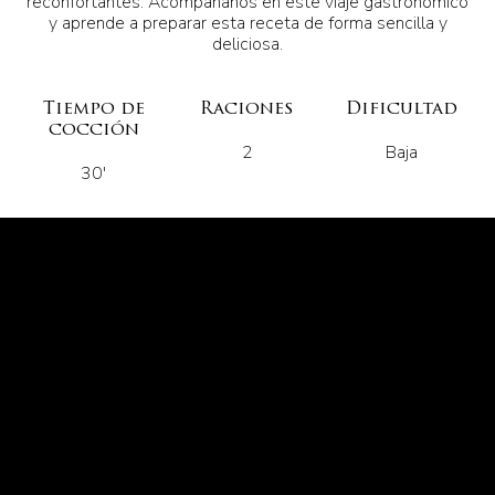
reconfortantes. Acompáñanos en este viaje gastronómico
y aprende a preparar esta receta de forma sencilla y
deliciosa.
Tiempo de
Raciones
Dificultad
cocción
2
Baja
30'