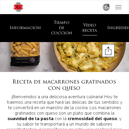
Toggle
navigat
Tiempo
Vídeo
Información
de
Ingredie
receta
cocción
Receta de macarrones gratinados
con queso
¡Bienvenidos a una deliciosa aventura culinaria! Hoy te
traemos una receta que hará las delicias de tus sentidos y
te convertirá en un maestro de la cocina. Los macarrones
gratinados con queso son un plato que combina la
suavidad de la pasta
con la
cremosidad del queso
, y
su sabor te transportará a un mundo de sabores