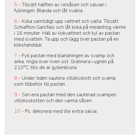
5
- Tillsätt hälften av vinsåsen och salvian i
fyllningen. Blanda och låt svalna.
6
- Koka samtidigt upp vattnet och salta. Tillsätt
Schiaffoni Garofalo och låt koka på medelhög värme
i 16 minuter. Häll av kokvattnet och kyl av pastan
med isvatten. Ta upp och lägg över pastan på en
kökshandduk.
7
- Fyll pastan med blandningen av svamp och
anka, ringla över riven ost. Gratinera i ugnen på
210°C tills de är gyllenbruna.
8
- Under tiden sautera vitlöksskott och svamp
som tillbehör till pastan.
9
- Servera pastan med den sauterad svampen,
vitlöksskotten och den varma såsen.
10
- Ps: dekorera med lite extra salvia.