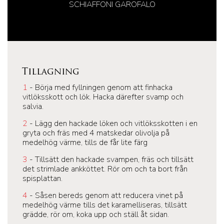
SCHIAFFONI GAROFALO
Tillagning
1
- Börja med fyllningen genom att finhacka
vitlöksskott och lök. Hacka därefter svamp och
salvia.
2
- Lägg den hackade löken och vitlöksskotten i en
gryta och fräs med 4 matskedar olivolja på
medelhög värme, tills de får lite färg
3
- Tillsätt den hackade svampen, fräs och tillsätt
det strimlade ankköttet. Rör om och ta bort från
spisplattan.
4
- Såsen bereds genom att reducera vinet på
medelhög värme tills det karamelliseras, tillsätt
grädde, rör om, koka upp och ställ åt sidan.