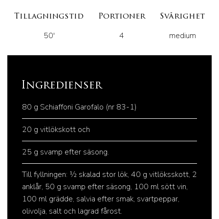
Tillagningstid
Portioner
Svårighet
50'
4
medium
Ingredienser
80 g Schiaffoni Garofalo (nr 83-1)
20 g vitlökskott och
25 g svamp efter säsong.
Till fyllningen: ½ skalad stor lök, 40 g vitlöksskott, 2
anklår, 50 g svamp efter säsong, 100 ml sött vin,
100 ml grädde, salvia efter smak, svartpeppar,
olivolja, salt och lagrad fårost.