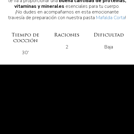
te va a proporcionar una
buena cantidad de proteínas,
vitaminas y minerales
esenciales para tu cuerpo.
¡No dudes en acompañarnos en esta emocionante
travesía de preparación con nuestra pasta
Mafalda Corta
!
Tiempo de
Raciones
Dificultad
cocción
2
Baja
30'