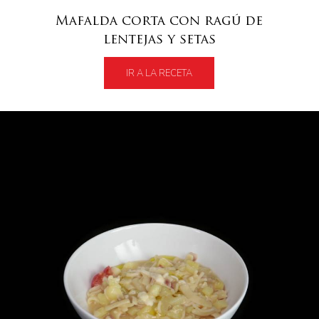
Mafalda corta con ragú de
lentejas y setas
IR A LA RECETA