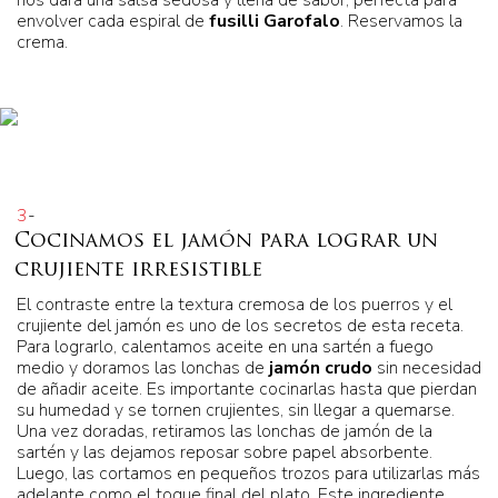
nos dará una salsa sedosa y llena de sabor, perfecta para
envolver cada espiral de
fusilli Garofalo
. Reservamos la
crema.
3
-
Cocinamos el jamón para lograr un
crujiente irresistible
El contraste entre la textura cremosa de los puerros y el
crujiente del jamón es uno de los secretos de esta receta.
Para lograrlo, calentamos aceite en una sartén a fuego
medio y doramos las lonchas de
jamón crudo
sin necesidad
de añadir aceite. Es importante cocinarlas hasta que pierdan
su humedad y se tornen crujientes, sin llegar a quemarse.
Una vez doradas, retiramos las lonchas de jamón de la
sartén y las dejamos reposar sobre papel absorbente.
Luego, las cortamos en pequeños trozos para utilizarlas más
adelante como el toque final del plato. Este ingrediente