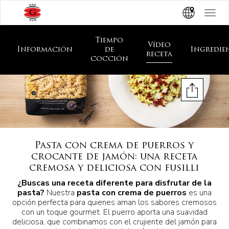
Toggle
navigat
Tiempo
Vídeo
Información
de
Ingredie
receta
cocción
Pasta con crema de puerros y
crocante de jamón: una receta
cremosa y deliciosa con fusilli
¿Buscas una receta diferente para disfrutar de la
pasta?
Nuestra
pasta con crema de puerros
es una
opción perfecta para quienes aman los sabores cremosos
con un toque gourmet. El puerro aporta una suavidad
deliciosa, que combinamos con el crujiente del jamón para