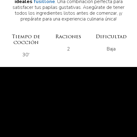
ideales
fusillone
. Una combinación perfecta para
satisfacer tus papilas gustativas. Asegúrate de tener
todos los ingredientes listos antes de comenzar, ¡y
prepárate para una experiencia culinaria única!
Tiempo de
Raciones
Dificultad
cocción
2
Baja
30'