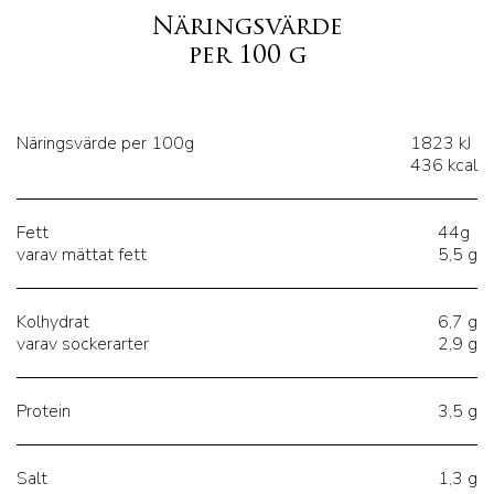
Näringsvärde
per 100 g
Näringsvärde per 100g
1823 kJ
436 kcal
Fett
44g
varav mättat fett
5,5 g
Kolhydrat
6,7 g
varav sockerarter
2,9 g
Protein
3,5 g
Salt
1,3 g