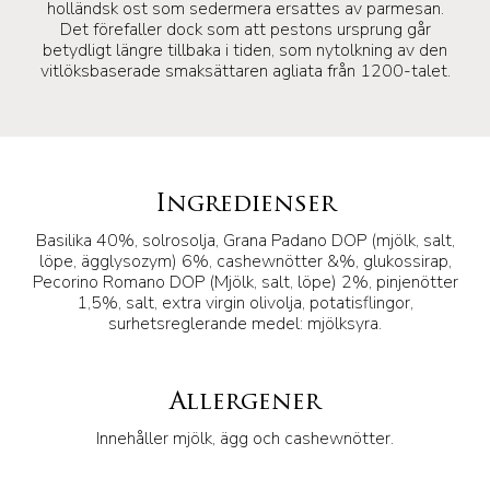
holländsk ost som sedermera ersattes av parmesan.
Det förefaller dock som att pestons ursprung går
betydligt längre tillbaka i tiden, som nytolkning av den
vitlöksbaserade smaksättaren agliata från 1200-talet.
Ingredienser
Basilika 40%, solrosolja, Grana Padano DOP (mjölk, salt,
löpe, ägglysozym) 6%, cashewnötter &%, glukossirap,
Pecorino Romano DOP (Mjölk, salt, löpe) 2%, pinjenötter
1,5%, salt, extra virgin olivolja, potatisflingor,
surhetsreglerande medel: mjölksyra.
Allergener
Innehåller mjölk, ägg och cashewnötter.