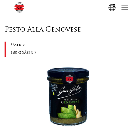
?>
Toggle
navigat
Pesto Alla Genovese
Såser
180 g Såser