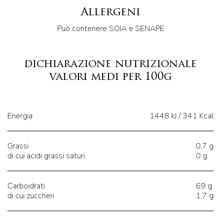
Allergeni
Può contenere SOIA e SENAPE
dichiarazione nutrizionale
valori medi per 100g
Energia
1448 kJ / 341 Kcal
Grassi
0,7 g
di cui acidi grassi saturi
0 g
Carboidrati
69 g
di cui zuccheri
1,7 g