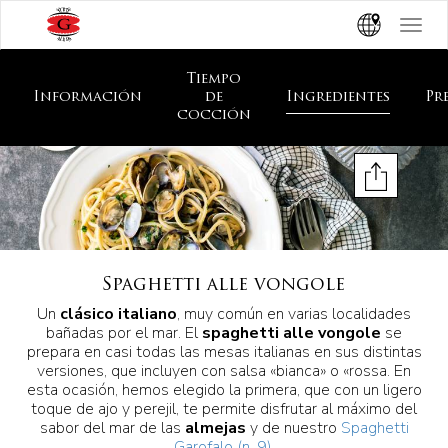
Toggle
navigat
Tiempo
Información
de
Ingredientes
Pr
cocción
Spaghetti alle vongole
Un
clásico italiano
, muy común en varias localidades
bañadas por el mar. El
spaghetti alle vongole
se
prepara en casi todas las mesas italianas en sus distintas
versiones, que incluyen con salsa «bianca» o «rossa. En
esta ocasión, hemos elegido la primera, que con un ligero
toque de ajo y perejil, te permite disfrutar al máximo del
sabor del mar de las
almejas
y de nuestro
Spaghetti
Garofalo (n. 9)
.