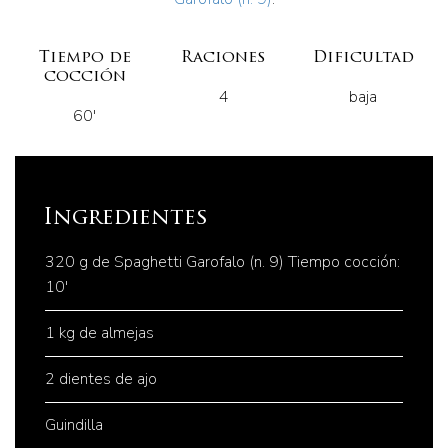
Tiempo de
Raciones
Dificultad
cocción
4
baja
60'
Ingredientes
320 g de Spaghetti Garofalo (n. 9) Tiempo cocción:
10'
1 kg de almejas
2 dientes de ajo
Guindilla