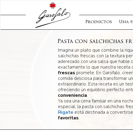
Productos
Una p
Pasta con salchichas fr
Imagina un plato que combine la rique
salchichas frescas con la textura per
aderezado con una salsa que hable d
exactamente lo que nuestra receta
frescas
promete. En Garofalo, cree
comida deliciosa para transformar un 
extraordinario. Esta receta es un tes
ofreciendo un equilibrio perfecto en
conveniencia
.
Ya sea una cena familiar en una noc
especial, la pasta con salchichas fr
Rigate
está destinada a convertirs
favoritas
.