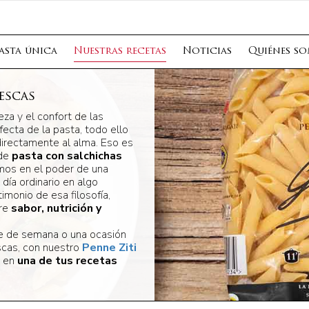
asta única
Nuestras recetas
Noticias
Quiénes s
escas
za y el confort de las
fecta de la pasta, todo ello
irectamente al alma. Eso es
 de
pasta con salchichas
mos en el poder de una
día ordinario en algo
timonio de esa filosofía,
tre
sabor, nutrición y
he de semana o una ocasión
escas, con nuestro
Penne Ziti
e en
una de tus recetas