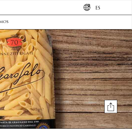
ES
omos