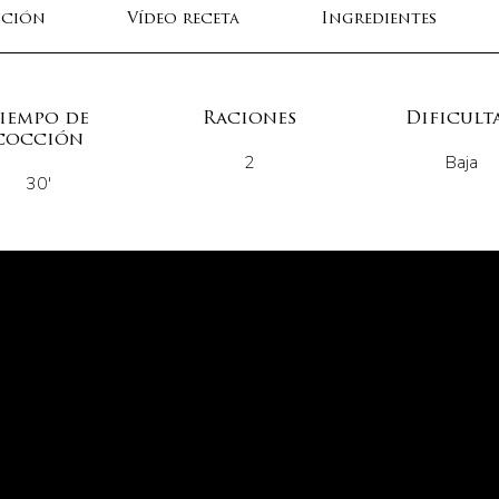
cción
Vídeo receta
Ingredientes
iempo de
Raciones
Dificult
cocción
2
Baja
30'