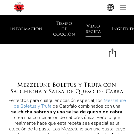
Toggle
navigat
Tiempo
Vídeo
Información
de
Ingredie
receta
cocción
Mezzelune Boletus y Trufa con
Salchicha y Salsa de Queso de Cabra
Perfectos para cualquier ocasión especial, los
Mezzelune
de Boletus y Trufa
de Garofalo combinados con una
salchicha sabrosa y una salsa de queso de cabra
,
crea una combinación de sabores única. Pero lo que
realmente hace que esta receta sea especial es la
elección de la pasta. Los Mezzelune son una pasta, cuyo