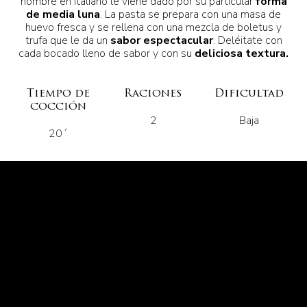
nombre en italiano le viene dado por su particular
forma
de media luna
. La pasta se prepara con una masa de
huevo fresca y se rellena con una mezcla de boletus y
trufa que le da un
sabor espectacular
. Deléitate con
cada bocado lleno de sabor y con su
deliciosa textura.
Tiempo de
Raciones
Dificultad
cocción
2
Baja
20´