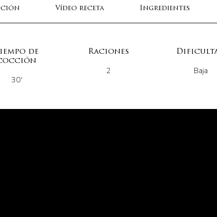
cción
Vídeo receta
Ingredientes
iempo de
Raciones
Dificult
cocción
2
Baja
30'