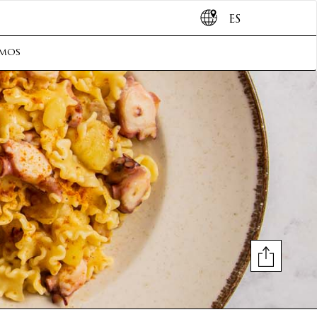
ES
omos