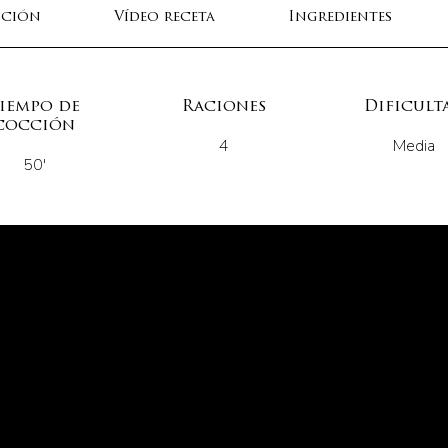
cción
Vídeo receta
Ingredientes
iempo de
Raciones
Dificult
cocción
4
Media
50'