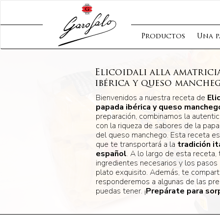
Productos
Una p
Elicoidali alla amatric
ibérica y queso manche
Bienvenidos a nuestra receta de
Eli
papada ibérica y queso mancheg
preparación, combinamos la autentici
con la riqueza de sabores de la papa
del queso manchego. Esta receta es 
que te transportará a la
tradición i
español
. A lo largo de esta receta,
ingredientes necesarios y los pasos 
plato exquisito. Además, te compart
responderemos a algunas de las pr
puedas tener. ¡
Prepárate para sor