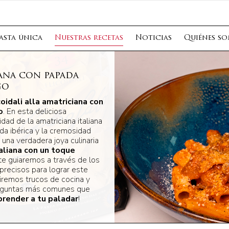
asta única
Nuestras recetas
Noticias
Quiénes s
iana con papada
go
coidali alla amatriciana con
o
. En esta deliciosa
dad de la amatriciana italiana
da ibérica y la cremosidad
una verdadera joya culinaria
taliana con un toque
 te guiaremos a través de los
precisos para lograr este
iremos trucos de cocina y
eguntas más comunes que
prender a tu paladar
!