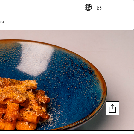
ES
omos