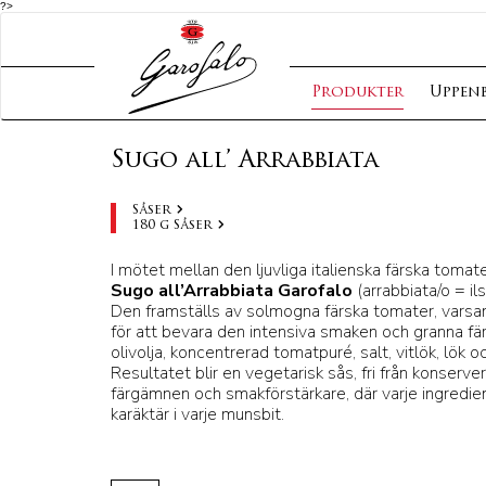
?>
Produkter
Uppen
Sugo all’ Arrabbiata
Såser
180 g Såser
I mötet mellan den ljuvliga italienska färska tomat
Sugo all’Arrabbiata Garofalo
(arrabbiata/o = il
Den framställs av solmogna färska tomater, vars
för att bevara den intensiva smaken och granna färg
olivolja, koncentrerad tomatpuré, salt, vitlök, lök o
Resultatet blir en vegetarisk sås, fri från konser
färgämnen och smakförstärkare, där varje ingredie
karäktär i varje munsbit.