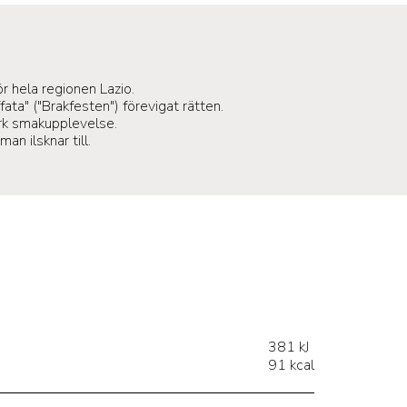
r hela regionen Lazio.
ata" ("Brakfesten") förevigat rätten.
ark smakupplevelse.
n ilsknar till.
381 kJ
91 kcal