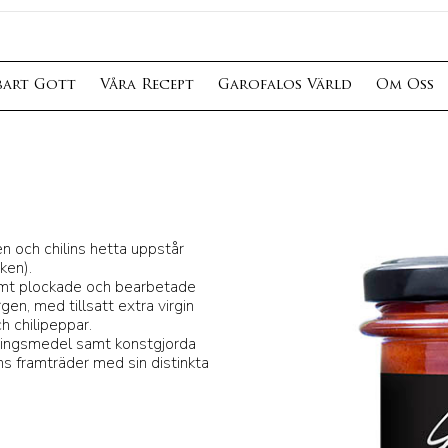
bart Gott
Våra Recept
Garofalos Värld
Om Oss
en och chilins hetta uppstår
sken).
amt plockade och bearbetade
en, med tillsatt extra virgin
ch chilipeppar.
veringsmedel samt konstgjorda
ns framträder med sin distinkta