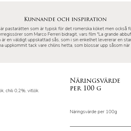
Kunnande och inspiration
" är pastarätten som är typisk för det romerska köket men också fö
rregissörer som Marco Ferreri bidragit, vars film "La grande abbuff
a är en väldigt uppskattad sås, som i sin enkelhet levererar en st
 uppkommit tack vare chilins hetta, som blossar upp såsom när ma
Näringsvärde
per 100 g
, chili 0,2%, vitlök.
Näringsvärde per 100g