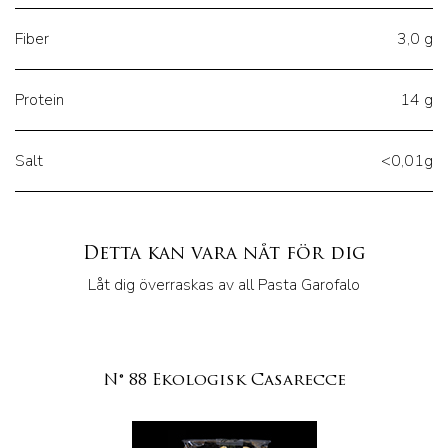
Fiber
3,0 g
Protein
14 g
Salt
<0,01g
Detta kan vara nåt för dig
Låt dig överraskas av all Pasta Garofalo
N° 88 Ekologisk Casarecce