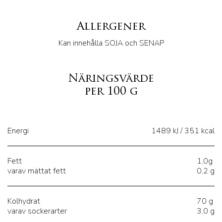
Allergener
Kan innehålla SOJA och SENAP
Näringsvärde
per 100 g
Energi
1489 kJ / 351 kcal
Fett
1,0g
varav mättat fett
0,2 g
Kolhydrat
70 g
varav sockerarter
3,0 g