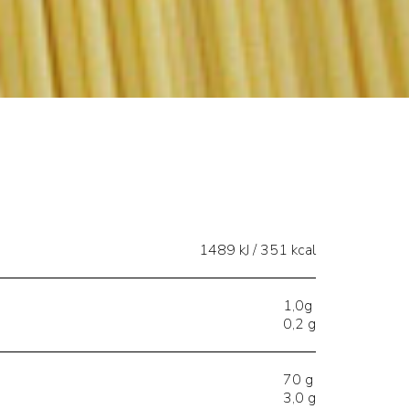
1489 kJ / 351 kcal
1,0g
0,2 g
70 g
3,0 g