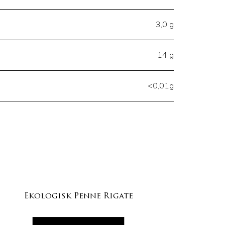
3,0 g
14 g
<0,01g
Ekologisk Penne Rigate