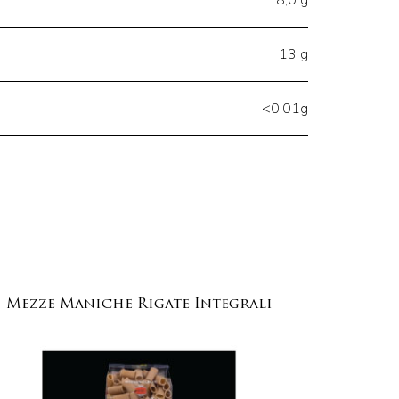
8,0 g
13 g
<0,01g
Mezze Maniche Rigate Integrali