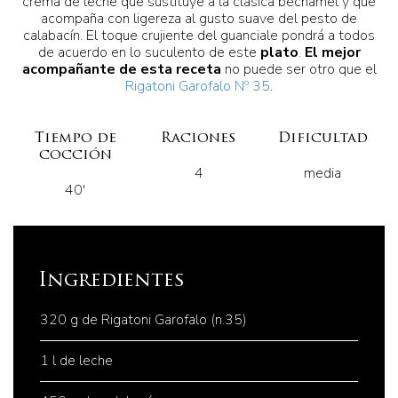
crema de leche que sustituye a la clásica bechamel y que
acompaña con ligereza al gusto suave del pesto de
calabacín. El toque crujiente del guanciale pondrá a todos
de acuerdo en lo suculento de este
plato
.
El mejor
acompañante de esta receta
no puede ser otro que el
Rigatoni Garofalo Nº 35
.
Tiempo de
Raciones
Dificultad
cocción
4
media
40'
Ingredientes
320 g de Rigatoni Garofalo (n.35)
1 l de leche