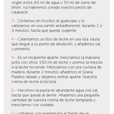
virgen extra, 60 ml de agua y 30 ml de zumo de
limón. Así habremos creado nuestro pesto de
calabacín.
3
- Cortamos en trocitos el guanciale y lo
salteamos en una sartén antiadherente, durante 2 o
3 minutos, hasta que quede crujiente.
4
- Calentamos un litro de leche en una olla, hasta
que llegue a su punto de ebullición, y añadimos sal
y pimienta.
5
- En un recipiente aparte, mezclamos la maicena
junto con otros 150 ml de leche y unimos la mezcla
a la leche hirviendo. Mezclamos con una cuchara de
madera, durante 2 minutos, añadimos el Grana
Padano rallado y dejamos enfriar aparte. Nuestra
crema de leche está lista.
6
- Hervimos la pasta en abundante agua con sal,
hasta que quede al dente. Añadimos una pequeña
cantidad de nuestra crema de leche templada y
mezclamos con cuidado.
7
- Untamos con mantequilla el fondo de un