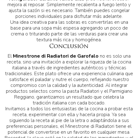
mejora al reposar. Simplemente recalienta a fuego lento y
ajusta la sazón si es necesario. También puedes congelar
porciones individuales para disfrutar más adelante.
Una idea creativa para las sobras es convertirlas en una
base para una sopa más espesa agregando un poco de
crema o triturando parte de las verduras para crear una
textura más rica y homogénea.
Conclusión
El
Minestrone di Radiatori de Garofalo
no es solo una
receta, sino una invitación a explorar la riqueza de la cocina
italiana a través de ingredientes auténticos y técnicas
tradicionales. Este plato ofrece una experiencia culinaria que
satisface el paladar y nutre el cuerpo, reflejando nuestro
compromiso con la calidad y la autenticidad. Al integrar
productos selectos como la pasta Radiatori y el Parmigiano
Reggiano, garantizamos un resultado que celebra la
tradición italiana con cada bocado.
Invitamos a todos los entusiastas de la cocina a probar esta
receta, experimentar con ella y hacerla propia. Ya sea
siguiendo la receta al pie de la letra o adaptándola a sus
preferencias personales, el Minestrone di Radiatori tiene el
potencial de convertirse en un favorito en cualquier mesa.
Recordad, la clave está en la calidad de los ingredientes y el