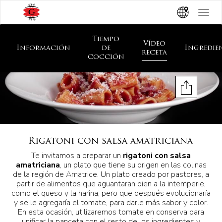
Toggle
navigat
Tiempo
Vídeo
Información
de
Ingredie
receta
cocción
Rigatoni con salsa amatriciana
Te invitamos a preparar un
rigatoni con salsa
amatriciana
, un plato que tiene su origen en las colinas
de la región de Amatrice. Un plato creado por pastores, a
partir de alimentos que aguantaran bien a la intemperie,
como el queso y la harina, pero que después evolucionaría
y se le agregaría el tomate, para darle más sabor y color.
En esta ocasión, utilizaremos tomate en conserva para
unificar la panceta con el resto de los ingredientes y