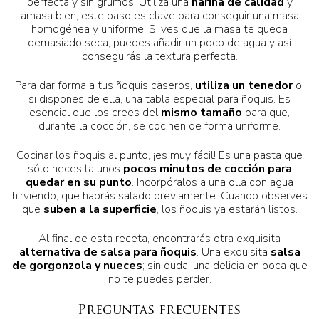
perfecta y sin grumos. Utiliza una
harina de calidad
y
amasa bien; este paso es clave para conseguir una masa
homogénea y uniforme. Si ves que la masa te queda
demasiado seca, puedes añadir un poco de agua y así
conseguirás la textura perfecta.
Para dar forma a tus ñoquis caseros,
utiliza un tenedor
o,
si dispones de ella, una tabla especial para ñoquis. Es
esencial que los crees del
mismo tamaño
para que,
durante la cocción, se cocinen de forma uniforme.
Cocinar los ñoquis al punto, ¡es muy fácil! Es una pasta que
sólo necesita unos
pocos minutos de cocción para
quedar en su punto
. Incorpóralos a una olla con agua
hirviendo, que habrás salado previamente. Cuando observes
que
suben a la superficie
, los ñoquis ya estarán listos.
Al final de esta receta, encontrarás otra exquisita
alternativa de salsa para ñoquis
. Una exquisita
salsa
de gorgonzola y nueces
; sin duda, una delicia en boca que
no te puedes perder.
Preguntas frecuentes