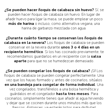
¿Se pueden hacer ñoquis de calabaza sin huevo?
Sí, se
pueden hacer ñoquis de calabaza sin huevo. En lugar de
añadir huevo para ligar la masa, se puede emplear un poco
más de harina
o incluso, como alternativa vegana, una
harina de garbanzo mezclada con agua.
¿Durante cuánto tiempo se conservan los ñoquis de
calabaza en la nevera?
Los ñoquis de calabaza se pueden
conservar en la nevera durante
unos 3 o 4 días en un
recipiente hermético
. Si los has cocinado previamente, te
recomendamos guardarlos en un recipiente con la
salsa
aparte
para que no se humedezcan demasiado.
¿Se pueden congelar los ñoquis de calabaza?
¡Sí! Los
ñoquis de calabaza se pueden congelar perfectamente. Una
vez que los hayas formado y, antes de cocinarlos, sitúalos
en una bandeja para congelar de forma individual
. Una
vez congelados, transfiérelos a una bolsa hermética y
guárdalos en el congelador
hasta tres meses
. Para
cocinarlos, simplemente tienes que añadir al agua hirviendo
y dejar que se cocinen durante unos minutos más que los
frescos. ¡Entonces, ya estarán listos para disfrutar!