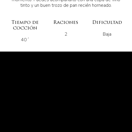
tinto y un buen trozo de pan recién horneado.
Tiempo de
Raciones
Dificultad
cocción
2
Baja
40´