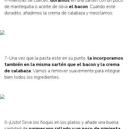
6
-Mientras se cuecen,
doramos
en una sartén con un poco
de mantequilla o aceite de oliva
el bacon
. Cuando este
doradito, añadimos la crema de calabaza y mezclamos.
7
-Una vez que la pasta este en su punto,
la incorporamos
también en la misma sartén que el bacon y la crema
de calabaza
. Vamos a remover suavemente para integrar
bien todos los ingredientes.
8
-¡Listo! Sirve los ñoquis en los platos y añade una buena
cantidad de
parmesano rallado y un poco de pimienta