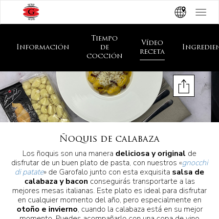
Toggle
navigat
Tiempo
Vídeo
Información
de
Ingredie
receta
cocción
Ñoquis de calabaza
Los ñoquis son una manera
deliciosa y original
de
disfrutar de un buen plato de pasta, con nuestros «
gnocchi
di patate
» de Garofalo junto con esta exquisita
salsa de
calabaza y bacon
conseguirás transportarte a las
mejores mesas italianas. Este plato es ideal para disfrutar
en cualquier momento del año, pero especialmente en
otoño e invierno
, cuando la calabaza está en su mejor
momento. Puedes acompañarlo con una copa de vino