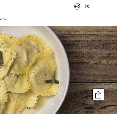
ES
omos