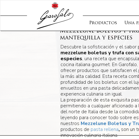
Productos
Una p
Mezzelune boletus y tru
mantequilla y especies
Descubre la sofisticación y el sabor
mezzelune boletus y trufa con s
especies
, una receta que encapsula
cocina italiana gourmet. En Garofal
ofrecer productos que satisfacen el
la más alta calidad. Esta receta comb
profundidad de los boletus con el luj
envueltos en una pasta delicadamen
experiencia culinaria sin igual.
La preparación de esta exquisita pas
permitiendo a cualquier aficionado a 
del norte de Italia desde la comodid
leyendo para conocer todo sobre es
nuestros
Mezzelune Boletus y Tr
productos de
pasta rellena
,
son un tr
innovación culinaria italiana.