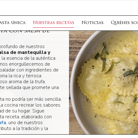
asta única
Nuestras recetas
Noticias
Quiénes s
fa con salsa de
 profundo de nuestros
alsa de mantequilla y
 la esencia de la auténtica
o, nos enorgullecemos de
 paladar con ingredientes de
ina la rica y terrosa
oso aroma de la trufa,
te sellada que promete una
ta no podría ser más sencilla,
la cocina recrear los sabores
ad de su hogar. Sigue
ta receta, elaborado con
ufa
, uno de nuestros
ibuto a la tradición y la