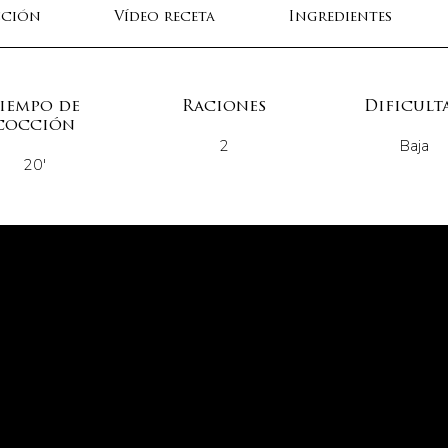
cción
Vídeo receta
Ingredientes
iempo de
Raciones
Dificult
cocción
2
Baja
20'