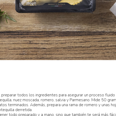
 preparar todos los ingredientes para asegurar un proceso fluid
equilla, nuez moscada, romero, salvia y Parmesano. Mide 50 gram
tos terminados. Además, prepara una rama de romero y unas hojas
equilla derretida.
 tener todo preparado y a mano, sino que también te será más fáci