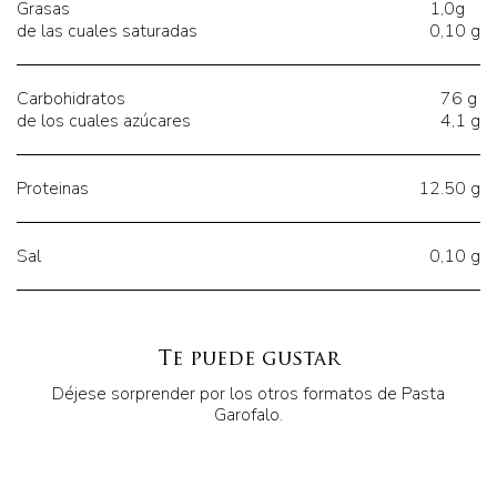
Grasas
1,0g
de las cuales saturadas
0,10 g
Carbohidratos
76 g
de los cuales azúcares
4,1 g
Proteinas
12.50 g
Sal
0,10 g
Te puede gustar
Déjese sorprender por los otros formatos de Pasta
Garofalo.