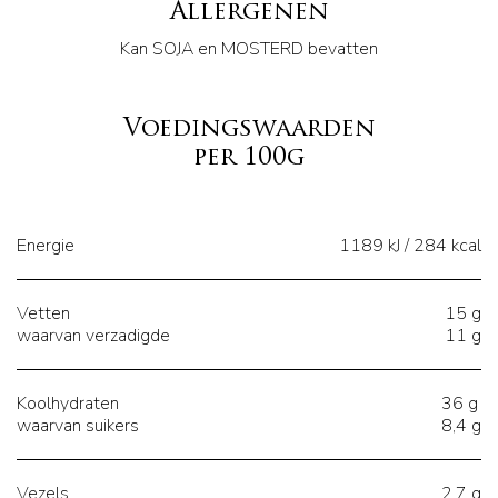
Allergenen
Kan SOJA en MOSTERD bevatten
Voedingswaarden
per 100g
Energie
1189 kJ / 284 kcal
Vetten
15 g
waarvan verzadigde
11 g
Koolhydraten
36 g
waarvan suikers
8,4 g
Vezels
2.7 g