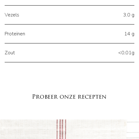
Vezels
3,0 g
Proteïnen
14 g
Zout
<0,01g
Probeer onze recepten