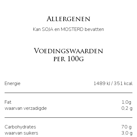
Allergenen
Kan SOJA en MOSTERD bevatten
Voedingswaarden
per 100g
Energie
1489 kJ / 351 kcal
Fat
1,0g
waarvan verzadigde
0,2 g
Carbohydrates
70 g
waarvan suikers
3,0 g