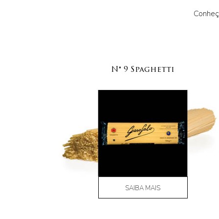
Conheça
N° 9 Spaghetti
SAIBA MAIS