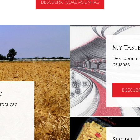
DESCUBRA TODAS AS LINHAS
My Tast
Descubra um
italianas
DESCUBR
o
produção