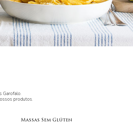
s Garofalo.
nossos produtos.
Massas Sem Glúten
Gno