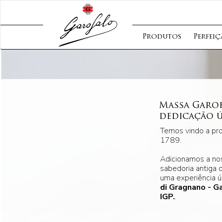
Produtos
Perfei
Massa Garof
dedicação 
Temos vindo a pro
1789.
Adicionamos a nos
sabedoria antiga 
uma experiência ú
di Gragnano - Ga
IGP.
.