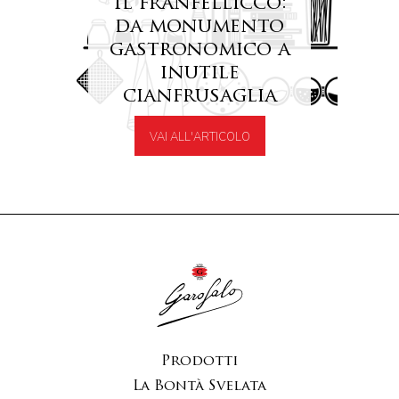
Il franfellicco:
da monumento
gastronomico a
inutile
cianfrusaglia
VAI ALL'ARTICOLO
Prodotti
La Bontà Svelata