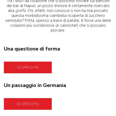
Tra i dolci da colazione che si possono trovare sui banconi
dei bar di Napoli, un posto d’onore è certamente riservato
alla
graffa
. Chi, infatti, non conosce o non ha mai provato
questa morbidissima ciambella ricoperta di zucchero
semolato? Fritta, spesso a base di patate, è forse una delle
colazioni più sostanziose (e caloriche!) che si possano
provare.
Una questione di forma
SCOPRI DI PIÙ
Un passaggio in Germania
SCOPRI DI PIÙ