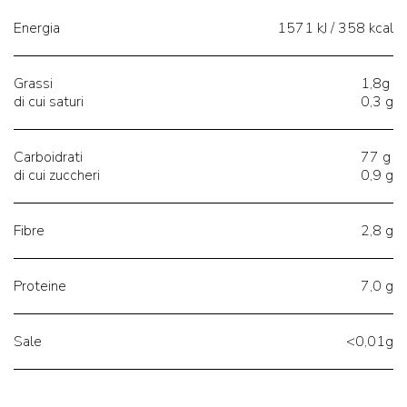
Energia
1571 kJ / 358 kcal
Grassi
1,8g
di cui saturi
0,3 g
Carboidrati
77 g
di cui zuccheri
0,9 g
Fibre
2,8 g
Proteine
7,0 g
Sale
<0,01g