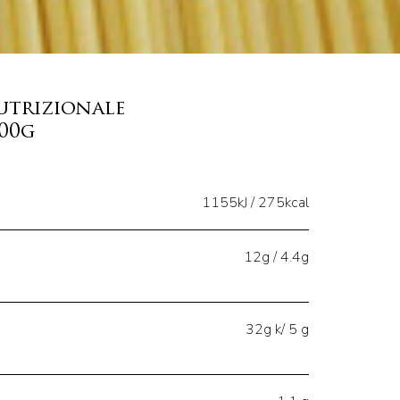
utrizionale
100g
1155kJ / 275kcal
12g / 4.4g
32g k/ 5 g