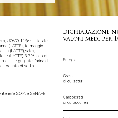
dichiarazione n
valori medi per 
ero, UOVO 11% sul totale,
anna (LATTE), formaggio
panna (LATTE),sale),
one (LATTE) 3.7%, olio di
Energia
 zucchine grigliate, farina di
icarbonato di sodio.
Grassi
di cui saturi
ontenere SOIA e SENAPE.
Carboidrati
di cui zuccheri