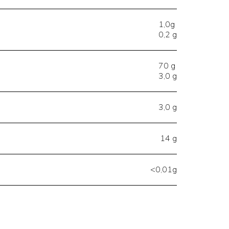
1,0g
0,2 g
70 g
3,0 g
3,0 g
14 g
<0,01g