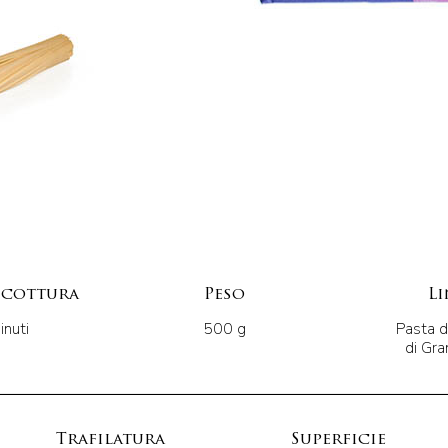
 cottura
Peso
Li
nuti
500 g
Pasta 
di Gr
Trafilatura
Superficie