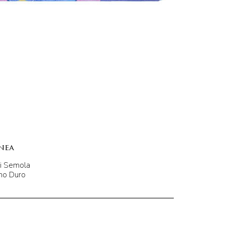
nea
di Semola
ano Duro