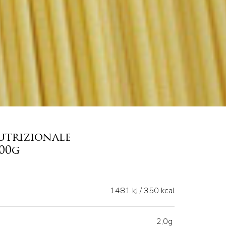
utrizionale
100g
1481 kJ / 350 kcal
2,0g