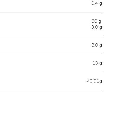
0,4 g
66 g
3,0 g
8,0 g
13 g
<0,01g