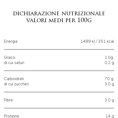
dichiarazione nutrizionale
valori medi per 100g
Energia
1489 kJ / 351 kcal
Grassi
1,0g
di cui saturi
0,2 g
Carboidrati
70 g
di cui zuccheri
3,0 g
Fibre
3,0 g
Proteine
14 g