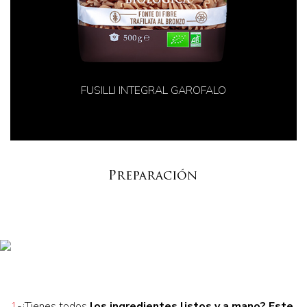
FUSILLI INTEGRAL GAROFALO
Preparación
1
-¿Tienes todos
los ingredientes listos y a mano
? Este