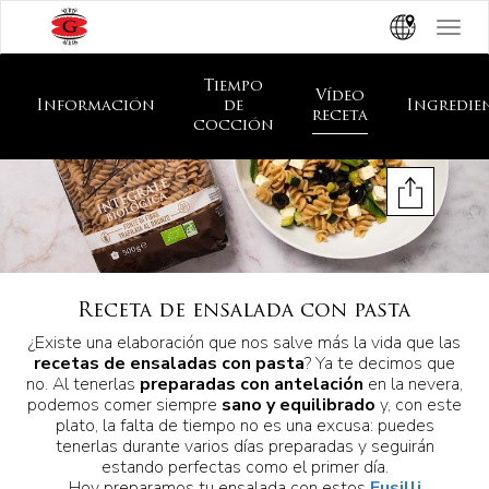
Toggle
navigat
Tiempo
Vídeo
Información
de
Ingredie
receta
cocción
Receta de ensalada con pasta
¿Existe una elaboración que nos salve más la vida que las
recetas de ensaladas con pasta
? Ya te decimos que
no. Al tenerlas
preparadas con antelación
en la nevera,
podemos comer siempre
sano y equilibrado
y, con este
plato, la falta de tiempo no es una excusa: puedes
tenerlas durante varios días preparadas y seguirán
estando perfectas como el primer día.
Hoy preparamos tu ensalada con estos
Fusilli