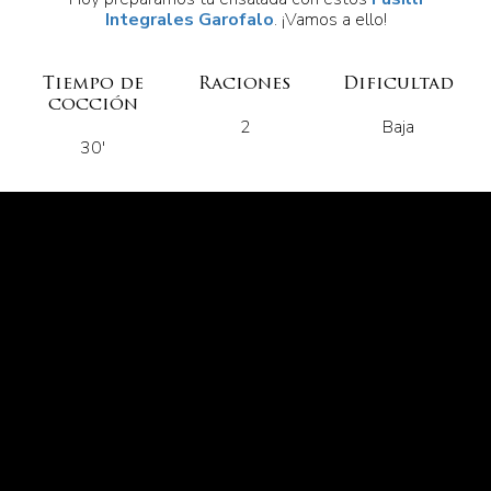
Integrales Garofalo
. ¡Vamos a ello!
Tiempo de
Raciones
Dificultad
cocción
2
Baja
30'