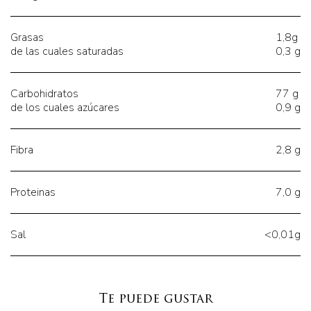
Grasas
1,8g
de las cuales saturadas
0,3 g
Carbohidratos
77 g
de los cuales azúcares
0,9 g
Fibra
2,8 g
Proteinas
7,0 g
Sal
<0,01g
Te puede gustar