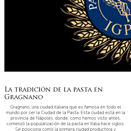
La tradición de la pasta en
Gragnano
Gragnano, una ciudad italiana que es famosa en todo el
mundo por ser la Ciudad de la Pasta. Esta ciudad está en la
provincia de Nápoles, donde, como hemos visto antes,
comenzó la popularización de la pasta en Italia hace siglos.
Se posiciona como la primera ciudad productora y