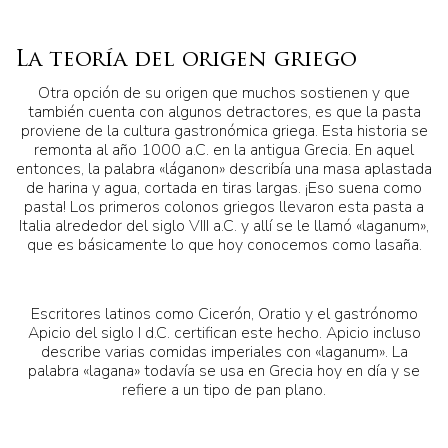
La teoría del origen griego
Otra opción de su origen que muchos sostienen y que
también cuenta con algunos detractores, es que la pasta
proviene de la cultura gastronómica griega. Esta historia se
remonta al año 1000 a.C. en la antigua Grecia. En aquel
entonces, la palabra «láganon» describía una masa aplastada
de harina y agua, cortada en tiras largas. ¡Eso suena como
pasta! Los primeros colonos griegos llevaron esta pasta a
Italia alrededor del siglo VIII a.C. y allí se le llamó «laganum»,
que es básicamente lo que hoy conocemos como lasaña.
Escritores latinos como Cicerón, Oratio y el gastrónomo
Apicio del siglo I d.C. certifican este hecho. Apicio incluso
describe varias comidas imperiales con «laganum». La
palabra «lagana» todavía se usa en Grecia hoy en día y se
refiere a un tipo de pan plano.