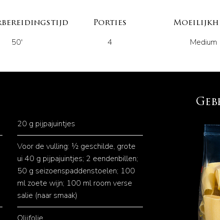
bereidingstijd
Porties
Moeilijkh
50'
4
Medium
Geb
20 g pijpajuintjes
Voor de vulling: ½ geschilde, grote
ui 40 g pijpajuintjes; 2 eendenbillen;
50 g seizoenspaddenstoelen; 100
ml zoete wijn; 100 ml room verse
salie (naar smaak)
Olijfolie