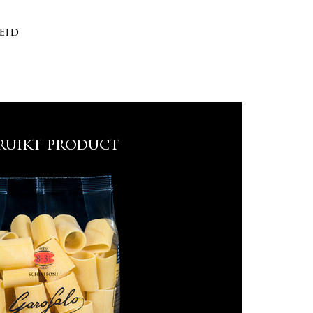
eid
ruikt product