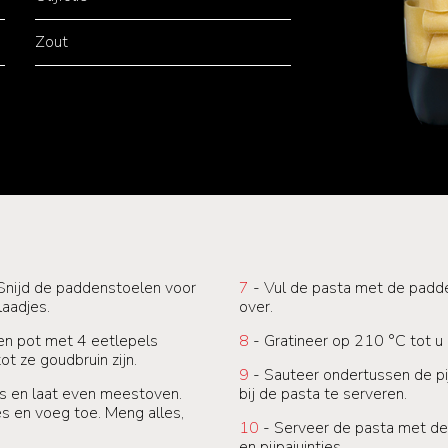
Zout
n. Snijd de paddenstoelen voor
7
- Vul de pasta met de padde
laadjes.
over.
een pot met 4 eetlepels
8
- Gratineer op 210 °C tot u 
ot ze goudbruin zijn.
9
- Sauteer ondertussen de pi
es en laat even meestoven.
bij de pasta te serveren.
jes en voeg toe. Meng alles,
10
- Serveer de pasta met de
.
en pijpajuintjes.