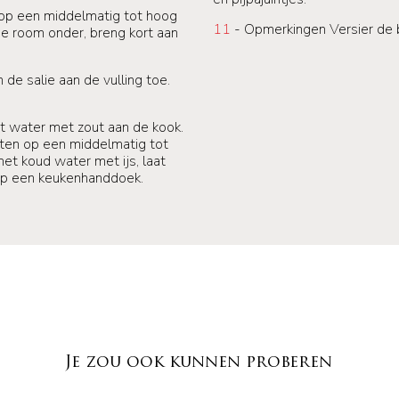
 op een middelmatig tot hoog
11
- Opmerkingen Versier de b
 de room onder, breng kort aan
de salie aan de vulling toe.
t water met zout aan de kook.
uten op een middelmatig tot
met koud water met ijs, laat
 op een keukenhanddoek.
Je zou ook kunnen proberen