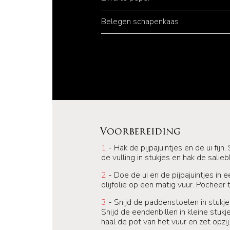
Belegen schapenkaas
Voorbereiding
1
- Hak de pijpajuintjes en de ui fij
de vulling in stukjes en hak de salieb
2
- Doe de ui en de pijpajuintjes in 
olijfolie op een matig vuur. Pocheer t
3
- Snijd de paddenstoelen in stukj
Snijd de eendenbillen in kleine stuk
haal de pot van het vuur en zet opzij