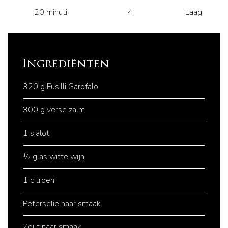
20 minuti
4
Laag
Ingrediënten
320 g Fusilli Garofalo
300 g verse zalm
1 sjalot
½ glas witte wijn
1 citroen
Peterselie naar smaak
Zout naar smaak