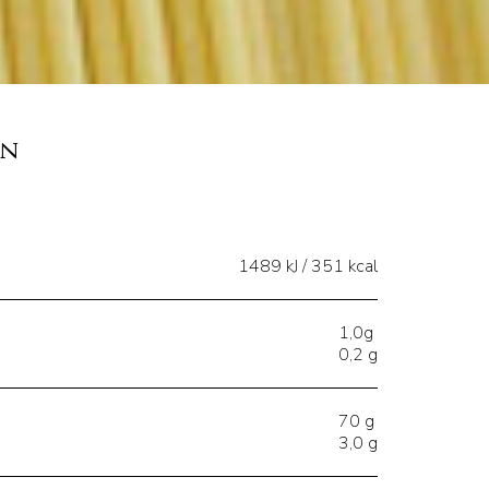
en
1489 kJ / 351 kcal
1,0g
0,2 g
70 g
3,0 g