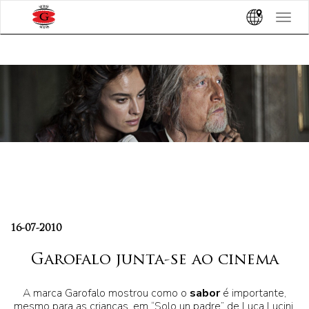
Toggle
navigat
16-07-2010
Garofalo junta-se ao cinema
A marca Garofalo mostrou como o
sabor
é importante,
mesmo para as crianças, em “Solo un padre” de Luca Lucini,