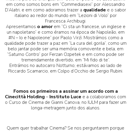
em como somos bons em “Commediasexi” por Alessandro
D’Alatri, e em como adoramos trazer a
qualidade
e o sabor
italiano ao redor do mundo em “Lezioni di Volo” por
Francesca Archibugi.
Apresentamos
o amor
em “Ci sta un francese, un inglese e
un napoletano” e como éramos na época de Napoleão, em
#N – Io e Napoleone” por Paolo Virzì. Mostrámos como a
qualidade pode trazer a paz em “La cura del gorila”, como um
belo jantar pode ser uma memória comovente e bela, em
“Saturno Contro” por Ferzan Ozpetek e em como pode ser
tremendamente divertido, em “Mi fido di te”.
Entrámos no autocarro Notturno; estávamos ao lado de
Riccardo Scamarcio, em Colpo d’Occhio de Sergio Rubini.
Fomos os primeiros a assinar um acordo com a
Cinecittà Holding
–
Instituto Luce
e a colaboramos com
o Curso de Cinema de Gianni Canova, no IULM para fazer um
longa-metragem junto dos alunos.
Quem quer trabalhar Cinema? Se nos perguntarem porque