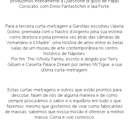
produzimos inteiramente a Questione di gusti de Pappi
Corsicato, com Ennio Fantastichini e Iaia Forte.
Para a terceira curta-metragem a Garofalo escolheu Valeria
Golino, premiada com o Nastro d’Argento pela sua estreia
como diretora e pela primeira vez atrás das câmaras de
“Armandino e il Madre”: uma história de amor entre as belas
salas de um museu de arte contemporânea no centro
histórico de Nápoles.
Por fim, The Wholly Family, escrito e dirigido por Terry
Gilliam e Caserta Palace Dream por James McTigue, a sua
última curta-metragem.
Estas curtas-metragens e outros que estão prontos para
descolar, falam de nós de alguma maneira e de como
sempre procurámos o sabor e o equilíbrio em tudo o que
fazemos: mesmo que gostemos de voar como fabricantes
de massas, sabemos que nossa missão é oferecer a melhor
massa. Coma e voe connosco.